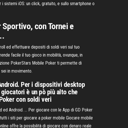
 i sistemi iOS: un click, gratuito, e sullo smartphone o
Sportivo, con Tornei e
..
 ed effettuare depositi di soldi veri sul tuo
nde facile il tuo gioco in mobilità, ovunque, in
ione PokerStars Mobile Poker ti permette di
e sei in movimento.
ndroid. Per i dispositivi desktop
 giocatori è un pò più alto che
Poker con soldi veri
d ed Android. ... Per giocare con le App di GD Poker
tutti i siti per giocare a poker mobile Giocare mobile
ine offre la possibilità di giocare con denaro reale