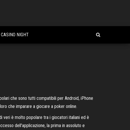
 CASINO NIGHT
opolari che sono tutti compatibili per Android, iPhone
oloro che imparare a giocare a poker online.
di veri è molto popolare tra i giocatori italiani ed è
uccesso dell'applicazione, la prima in assoluto e