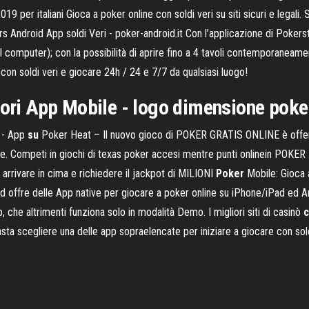
019 per italiani Gioca a poker online con soldi veri su siti sicuri e legali.
rs Android App soldi Veri - poker-android.it Con l’applicazione di Pokerst
 computer); con la possibilità di aprire fino a 4 tavoli contemporaneame
con soldi veri e giocare 24h / 24 e 7/7 da qualsiasi luogo!
iori App Mobile - logo dimensione poke
 - App
su
Poker Heat – Il nuovo gioco di POKER GRATIS ONLINE è offert
e. Competi in giochi di texas poker accesi mentre punti onlinein POKER L
arrivare in cima e richiedere il jackpot di MILIONI
Poker
Mobile: Gioca
ed offre delle App native per giocare a poker online su iPhone/iPad ed A
, che altrimenti funziona solo in modalità Demo. I migliori siti di casinò
c
Basta scegliere una delle app sopraelencate per iniziare a giocare con so