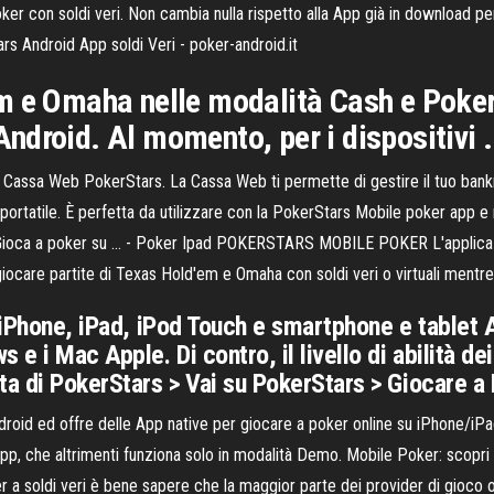
oker con soldi veri. Non cambia nulla rispetto alla App già in download per
ars Android App soldi Veri - poker-android.it
m e Omaha nelle modalità Cash e Poker 
 Android. Al momento, per i dispositivi .
assa Web PokerStars. La Cassa Web ti permette di gestire il tuo bankroll
rtatile. È perfetta da utilizzare con la PokerStars Mobile poker app e re
Gioca a poker su ... - Poker Ipad POKERSTARS MOBILE POKER L'applicaz
iocare partite di Texas Hold'em e Omaha con soldi veri o virtuali mentr
 iPhone, iPad, iPod Touch e smartphone e tablet A
e i Mac Apple. Di contro, il livello di abilità dei
ta di PokerStars > Vai su PokerStars > Giocare a 
droid ed offre delle App native per giocare a poker online su iPhone/iPa
App, che altrimenti funziona solo in modalità Demo. Mobile Poker: scopri 
a soldi veri è bene sapere che la maggior parte dei provider di gioco onl