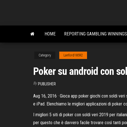
Skip
to
the
content
HOME
REPORTING GAMBLING WINNINGS
Category
Lanford18592
Poker su android con sol
By
PUBLISHER
Aug 16, 2016 · Gioca app poker giochi con soldi veri s
e iPad. Elenchiamo le migliori applicazioni di poker c
I migliori 5 siti di poker con soldi veri 2019 per italia
per questo che è davvero facile trovare così tanti por