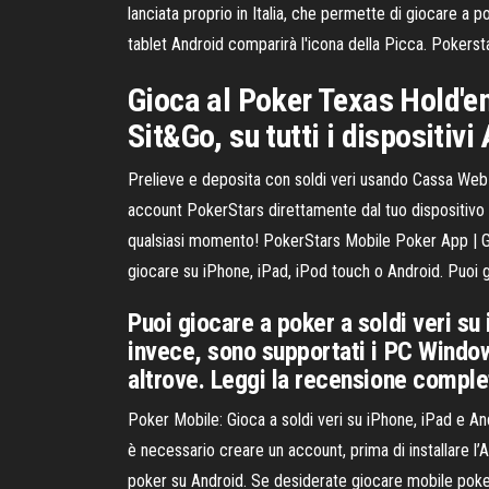
lanciata proprio in Italia, che permette di giocare a p
tablet Android comparirà l'icona della Picca. Pokerst
Gioca al Poker Texas Hold'e
Sit&Go, su tutti i dispositivi
Prelieve e deposita con soldi veri usando Cassa Web C
account PokerStars direttamente dal tuo dispositivo po
qualsiasi momento! PokerStars Mobile Poker App | 
giocare su iPhone, iPad, iPod touch o Android. Puoi g
Puoi giocare a poker a soldi veri su
invece, sono supportati i PC Windows 
altrove. Leggi la recensione comple
Poker Mobile: Gioca a soldi veri su iPhone, iPad e An
è necessario creare un account, prima di installare l’
poker su Android. Se desiderate giocare mobile poker 