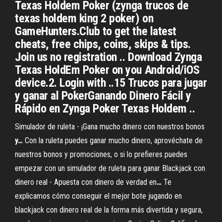
Texas Holdem Poker (zynga trucos de
texas holdem king 2 poker) on
GameHunters.Club to get the latest
cheats, free chips, coins, skips & tips.
Join us no registration .. Download Zynga
Texas HoldEm Poker on you Android/iOS
device.2. Login with ..15 Trucos para jugar
y ganar al PokerGanando Dinero Fácil y
Rápido en Zynga Poker Texas Holdem ..
Simulador de ruleta - ¡Gana mucho dinero con nuestros bonos
y
…
Con la ruleta puedes ganar mucho dinero, aprovéchate de
nuestros bonos y promociones, o si lo prefieres puedes
empezar con un simulador de ruleta para ganar
Blackjack con
dinero real - Apuesta con dinero de verdad en
…
Te
explicamos cómo conseguir el mejor bote jugando en
blackjack con dinero real de la forma más divertida y segura,