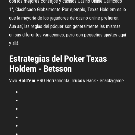
con los mejores consejos y casinos
Casino Online Calificado
1°, Clasificado Globalmente
Por ejemplo, Texas Hold em es lo
que la mayoría de los jugadores de casino online prefieren.
Aun así, las reglas del póquer son generalmente las mismas
en sus diferentes variaciones, pero con pequeños ajustes aquí
y allá.
Estrategias del Poker Texas
Holdem - Betsson
Vivo
Hold'em
PRO Herramienta
Trucos
Hack - Snackygame