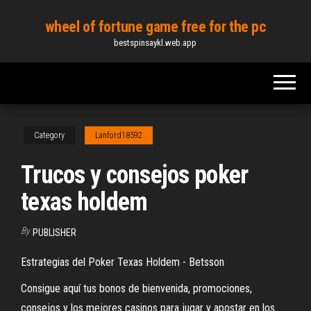
Skip
wheel of fortune game free for the pc
to
bestspinsaykl.web.app
the
content
Category
Lanford18592
Trucos y consejos poker
texas holdem
By
PUBLISHER
Estrategias del Poker Texas Holdem - Betsson
Consigue aquí tus bonos de bienvenida, promociones,
consejos y los mejores casinos para jugar y apostar en los