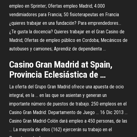
empleo en Sprinter; Ofertas empleo Madrid; 4.000
vendimiadores para Francia; 50 fisioterapeutas en Francia
¿quieres trabajar en una fundación? Para emprendedores...
¿Te gusta la docencia? Quieres trabajar en el Gran Casino de
Madrid; Ofertas de empleo público en Cordoba; Mecánicos de
autobuses y camiones; Aprendiz de dependienta ...
Casino
Gran
Madrid
at Spain,
Provincia Eclesiástica de …
La oferta del Grupo Gran Madrid ofrece una apuesta de ocio
integral, en la ... en las que se asientan y generan un
importante número de puestos de trabajo. 250 empleos en el
Casino Gran Madrid: Departamento de Juego ... 16 Dic 2013 ...
Casino Gran Madrid-Colón dará empleo a 450 personas, de las
... La mayoría de ellos (162) ejercerán su trabajo en el