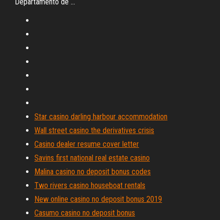
Departamento de ...
Star casino darling harbour accommodation
Wall street casino the derivatives crisis
Casino dealer resume cover letter
Savins first national real estate casino
Malina casino no deposit bonus codes
Two rivers casino houseboat rentals
New online casino no deposit bonus 2019
Casumo casino no deposit bonus